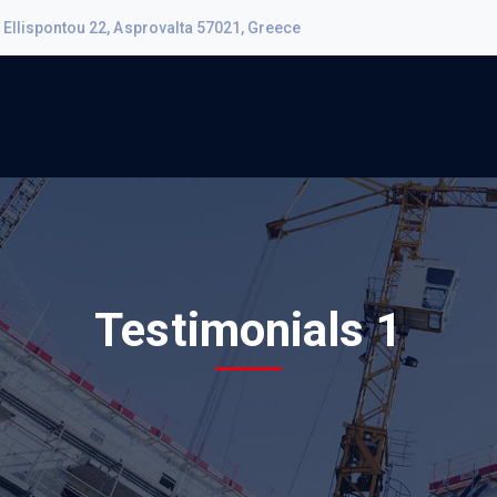
Ellispontou 22, Asprovalta 57021, Greece
Testimonials 1