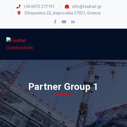
+30 6972 277191
info@fastrail.gr
Ellispontou 22, Asprovalta 57021, Greece
Facebook
Youtube
LinkedIn
Profile
Profile
Profile
Partner Group 1